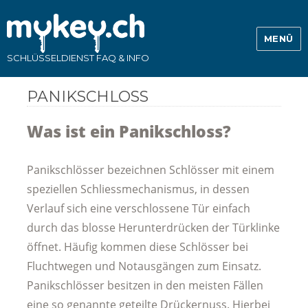
MENÜ
SCHLÜSSELDIENST FAQ & INFO
PANIKSCHLOSS
Was ist ein Panikschloss?
Panikschlösser bezeichnen Schlösser mit einem
speziellen Schliessmechanismus, in dessen
Verlauf sich eine verschlossene Tür einfach
durch das blosse Herunterdrücken der Türklinke
öffnet. Häufig kommen diese Schlösser bei
Fluchtwegen und Notausgängen zum Einsatz.
Panikschlösser besitzen in den meisten Fällen
eine so genannte geteilte Drückernuss. Hierbei