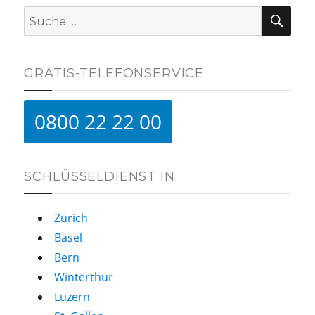
SUC
Suche
nach:
GRATIS-TELEFONSERVICE
0800 22 22 00
SCHLÜSSELDIENST IN:
Zürich
Basel
Bern
Winterthur
Luzern