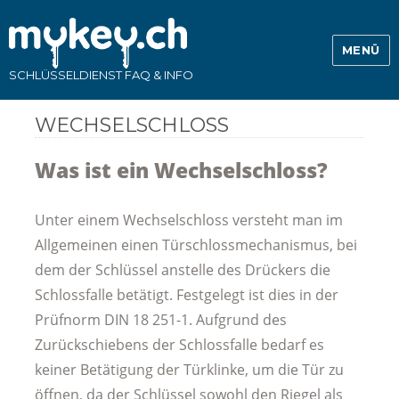
MENÜ
SCHLÜSSELDIENST FAQ & INFO
WECHSELSCHLOSS
Was ist ein Wechselschloss?
Unter einem Wechselschloss versteht man im
Allgemeinen einen Türschlossmechanismus, bei
dem der Schlüssel anstelle des Drückers die
Schlossfalle betätigt. Festgelegt ist dies in der
Prüfnorm DIN 18 251-1. Aufgrund des
Zurückschiebens der Schlossfalle bedarf es
keiner Betätigung der Türklinke, um die Tür zu
öffnen, da der Schlüssel sowohl den Riegel als